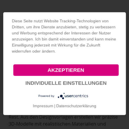
Diese Seite nutzt Website Tracking-Technologien von
Dritten, um ihre Dienste anzubieten, stetig zu verbessern
und Werbung entsprechend der Interessen der Nutzer
anzuzeigen. Ich bin damit einverstanden und kann meine
WIE LÄUFT DIE
Einwilligung jederzeit mit Wirkung für die Zukunft
widerrufen oder ändern.
ERSTELLUNG
EINES PACKSHOTS AB?
AKZEPTIEREN
INDIVIDUELLE EINSTELLUNGEN
Dein Produkt wird ein Hingucker – Schritt für
Schritt.
Powered by
Du lieferst uns offene Verpackungsdaten (z. B. AI‑,
Impressum
|
Datenschutzerklärung
PDF- oder PSD-Dateien) und wir übernehmen den
Rest. Aus den Designvorlagen erstellen wir präzise
3D-Modelle mit realistischen Materialien und