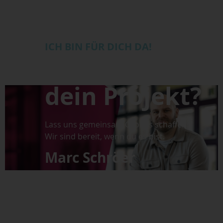
ICH BIN FÜR DICH DA!
Bereit für
dein Projekt?
Lass uns gemeinsam Großes schaffen!
Wir sind bereit, wenn du es bist.
Marc Schröer
Mediengestaltung / Workflowmanagement
+49 (0) 25 61 / 98 30–135
m.schroeer@mediahaus.de