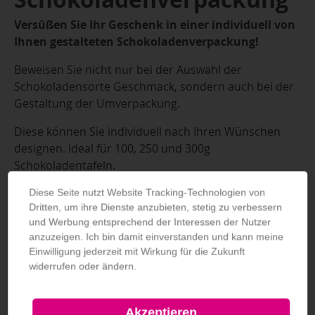
Versüßen Sie Ihr Geschenk in einer individuell von
Ihnen gestalteten Schokoladenverpackung!
Beweisen Sie nicht nur bei der Auswahl der
Schokoladensorte Geschmack, sondern auch bei der
Gestaltung der Umverpackung.
Diese können Sie individuell nach Ihren Wünschen
designen. Ideal für 100, 250 und 300g
Schokoladentafeln.
Verarbeitung
Diese Seite nutzt Website Tracking-Technologien von
Dritten, um ihre Dienste anzubieten, stetig zu verbessern
Deckel als Einstecklasche
und Werbung entsprechend der Interessen der Nutzer
Boden als Einstecklasche
anzuzeigen. Ich bin damit einverstanden und kann meine
Längsnahtverklebung
Einwilligung jederzeit mit Wirkung für die Zukunft
widerrufen oder ändern.
Lieferung
Einteilig, gestanzt, gerillt, verklebt, flachliegend
geliefert
Akzeptieren