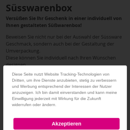
Süsswarenbox
Versüßen Sie Ihr Geschenk in einer individuell von
Ihnen gestalteten Süßwarenbox!
Beweisen Sie nicht nur bei der Auswahl der Süssware
Geschmack, sondern auch bei der Gestaltung der
Umverpackung.
Diese können Sie individuell nach Ihren Wünschen
designen.
Diese Seite nutzt Website Tracking-Technologien von
Verarbeitung
Dritten, um ihre Dienste anzubieten, stetig zu verbessern
Deckel als Stecksystem
und Werbung entsprechend der Interessen der Nutzer
Boden einfach
anzuzeigen. Ich bin damit einverstanden und kann meine
Ohne Verklebung
Einwilligung jederzeit mit Wirkung für die Zukunft
widerrufen oder ändern.
Lieferung
Einteilig, gestanzt, gerillt, flachliegend geliefert
Akzeptieren