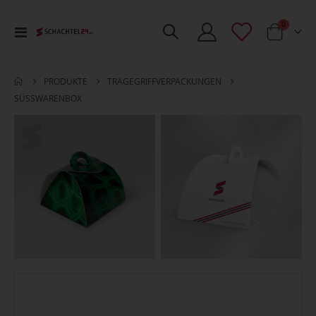
Artikel
0
Toggle
Cart
Nav
PRODUKTE
TRAGEGRIFF­VERPACKUNGEN
SÜSSWARENBOX