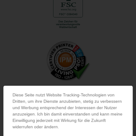
Diese Seite nutzt Website Tracking-Technologien von
Dritten, um ihre Dienste anzubieten, stetig zu verbessern
und Werbung entsprechend der Interessen der Nutzer
anzuzeigen. Ich bin damit einverstanden und kann meine
Einwilligung jederzeit mit Wirkung für die Zukunft
widerrufen oder ändern.