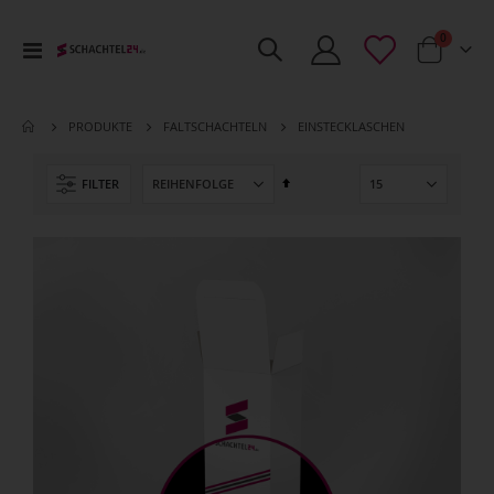
Artikel
0
Toggle
Cart
Nav
EINSTECKLASCHEN
PRODUKTE
FALTSCHACHTELN
Absteigend
FILTER
sortieren