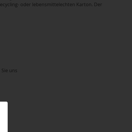
Recycling- oder lebensmittelechten Karton. Der
 Sie uns