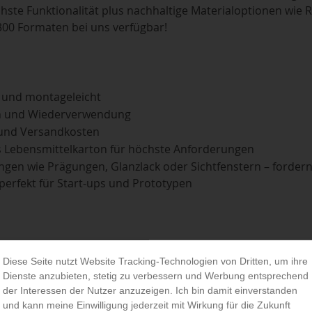
hste Funktionalität plus nachhaltige Materialoptionen wie 
 300 Formaten bei uns verfügbar!
 und montageleicht
en und Wiederverwendung
 und Versandkosten
is Lebensmittelkarton für höchste Anforderungen
ngen wie Prägungen, Glanzlack oder Sichtfenstern – fordern
 perfekt für Start-ups und Prototypen
Diese Seite nutzt Website Tracking-Technologien von Dritten, um ihre
chen
Dienste anzubieten, stetig zu verbessern und Werbung entsprechend
der Interessen der Nutzer anzuzeigen. Ich bin damit einverstanden
und kann meine Einwilligung jederzeit mit Wirkung für die Zukunft