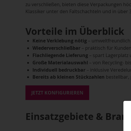
zu verschließen, bieten diese Verpackungen höc
Klassiker unter den Faltschachteln und in über
Vorteile im Überblick
Keine Verklebung nötig
– umweltfreundlich
Wiederverschließbar
– praktisch für Kund
Flachliegende Lieferung
– spart Lagerplatz
Große Materialauswahl
– von Recycling- b
Individuell bedruckbar
– inklusive Veredelu
Bereits ab kleinen Stückzahlen
bestellbar,
JETZT KONFIGURIEREN
Einsatzgebiete & Bran