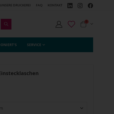
UNSERE DRUCKEREI
FAQ
KONTAKT
Artikel
0
Cart
IONIERT'S
SERVICE
Einstecklaschen