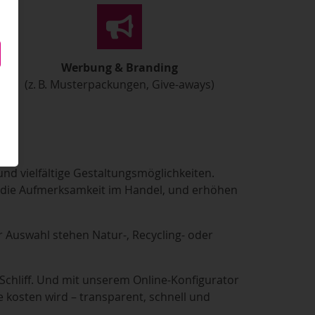
Werbung & Branding
(z. B. Musterpackungen, Give-aways)
nd vielfältige Gestaltungsmöglichkeiten.
n die Aufmerksamkeit im Handel, und erhöhen
 Auswahl stehen Natur-, Recycling- oder
 Schliff. Und mit unserem Online-Konfigurator
 kosten wird – transparent, schnell und